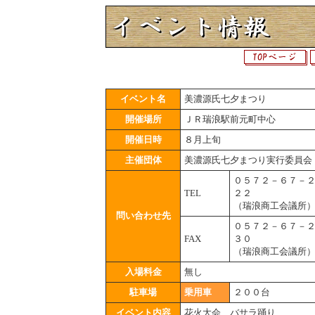
イベント名
美濃源氏七夕まつり
開催場所
ＪＲ瑞浪駅前元町中心
開催日時
８月上旬
主催団体
美濃源氏七夕まつり実行委員会
０５７２－６７－
TEL
２２
（瑞浪商工会議所
問い合わせ先
０５７２－６７－
FAX
３０
（瑞浪商工会議所
入場料金
無し
駐車場
乗用車
２００台
イベント内容
花火大会、バサラ踊り