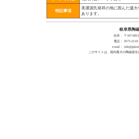
美濃源氏発祥の地に因んだ盛大
特記事項
あります。
岐阜県陶
住所：
〒507-0
電話：
0572-22-01
e-mail：
info@gikore
このサイトは、国内最大の陶磁器生