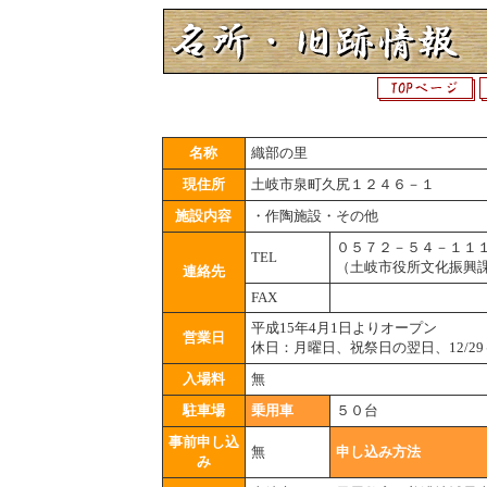
名称
織部の里
現住所
土岐市泉町久尻１２４６－１
施設内容
・作陶施設・その他
０５７２－５４－１１
TEL
（土岐市役所文化振興
連絡先
FAX
平成15年4月1日よりオープン
営業日
休日：月曜日、祝祭日の翌日、12/29～
入場料
無
駐車場
乗用車
５０台
事前申し込
無
申し込み方法
み