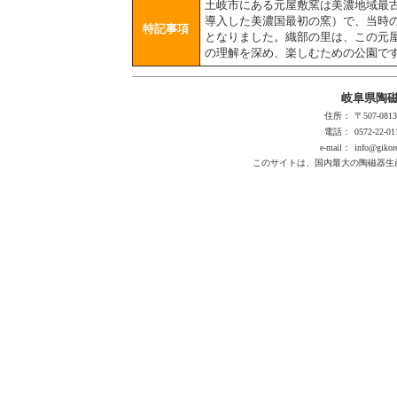
土岐市にある元屋敷窯は美濃地域最
導入した美濃国最初の窯）で、当時
特記事項
となりました。織部の里は、この元
の理解を深め、楽しむための公園で
岐阜県陶
住所：
〒507-0
電話：
0572-22-01
e-mail：
info@gikore
このサイトは、国内最大の陶磁器生