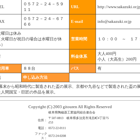
０５７２－２４－５９
EL
URL
http://www.sakazuki.or.j
１１
０５７２－２４－６７
AX
E-mail
info@sakazuki.or.jp
６６
火曜日は休み
（火曜日が祝日の場合は水曜日が休
営業時間
１０：００ ～ １７
み）
大人400円
有
料金体系
小人（大高生）200円
乗用車
８８台
バス
有
無
申し込み方法
幕末から昭和時代に製造された盃の展示、京都や九谷などで製造された盃の
た人間国宝・巨匠の作品を展示。
Copyright (C) 2003 gitouren All Rights Reserved
岐阜県陶磁器工業協同組合連合会
〒507-0813 岐阜県多治見市滝呂町4丁目75
住所：
の3
電話：
0572-22-0111
ファック
0572-24-0208
ス：