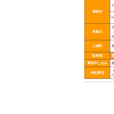
T
連絡先
F
営業日
入場料
駐車場
事前申し込み
特記事項