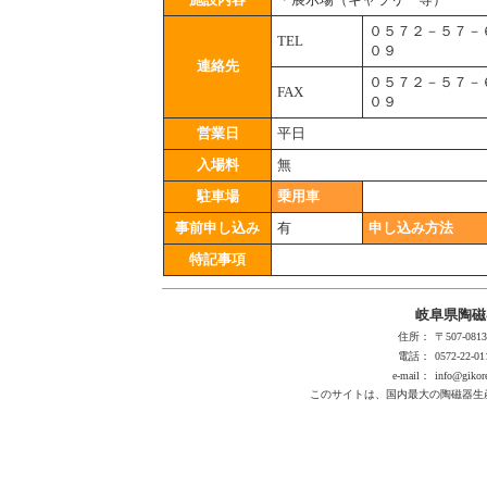
０５７２－５７－
TEL
０９
連絡先
０５７２－５７－
FAX
０９
営業日
平日
入場料
無
駐車場
乗用車
事前申し込み
有
申し込み方法
特記事項
岐阜県陶磁
住所：
〒507-0
電話：
0572-22-01
e-mail：
info@gikore
このサイトは、国内最大の陶磁器生