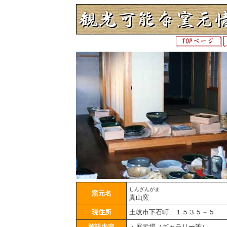
しんざんがま
窯元名
真山窯
現住所
土岐市下石町 １５３５－５
施設内容
・展示場（ギャラリー等）