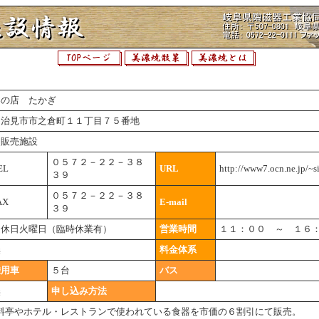
器の店 たかぎ
多治見市市之倉町１１丁目７５番地
・販売施設
０５７２－２２－３８
EL
URL
http://www7.ocn.ne.jp/~s
３９
０５７２－２２－３８
AX
E-mail
３９
定休日火曜日（臨時休業有）
営業時間
１１：００ ～ １６
無
料金体系
乗用車
５台
バス
無
申し込み方法
料亭やホテル・レストランで使われている食器を市価の６割引にて販売。