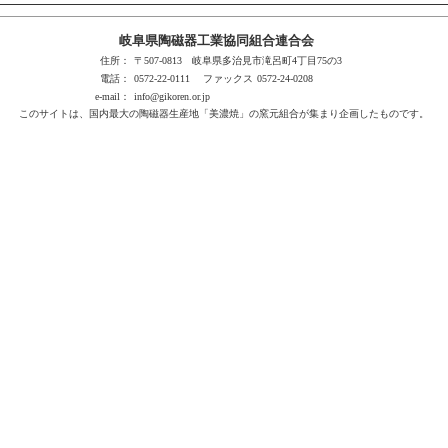
岐阜県陶磁器工業協同組合連合会
住所：
〒507-0813 岐阜県多治見市滝呂町4丁目75の3
電話：
0572-22-0111
ファックス
0572-24-0208
e-mail：
info@gikoren.or.jp
このサイトは、国内最大の陶磁器生産地「美濃焼」の窯元組合が集まり企画したものです。