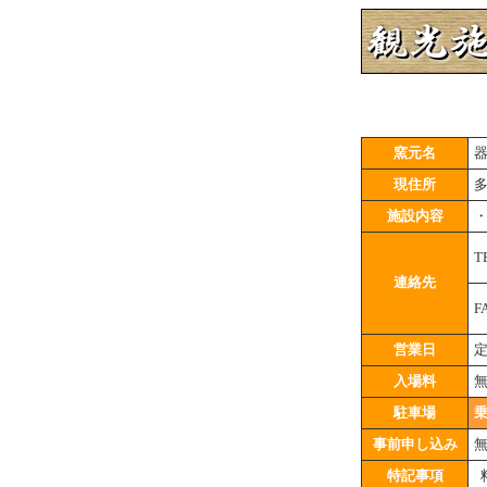
窯元名
現住所
施設内容
T
連絡先
F
営業日
入場料
駐車場
事前申し込み
特記事項