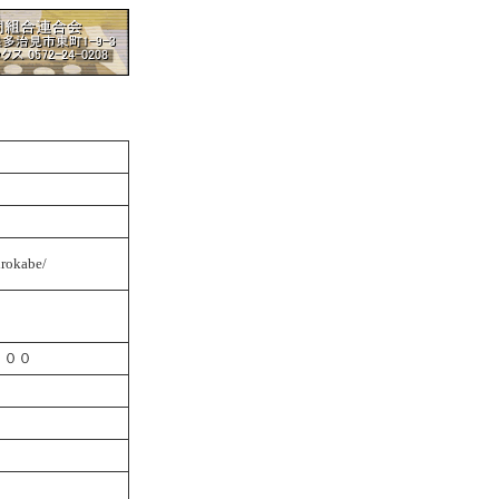
irokabe/
：００