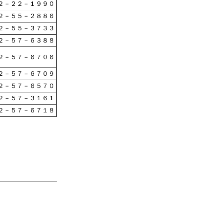
２－２２－１９９０
２－５５－２８８６
２－５５－３７３３
２－５７－６３８８
２－５７－６７０６
２－５７－６７０９
２－５７－６５７０
２－５７－３１６１
２－５７－６７１８