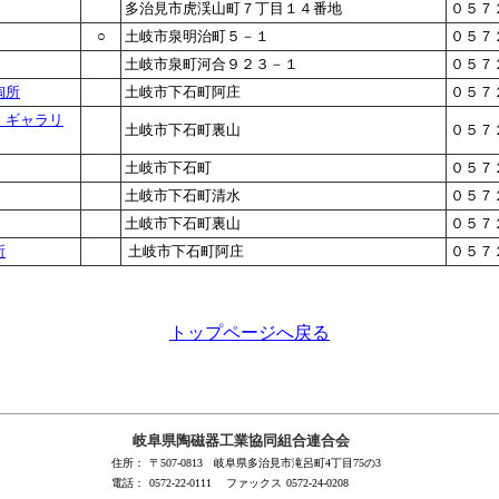
多治見市虎渓山町７丁目１４番地
０５７
○
土岐市泉明治町５－１
０５７
土岐市泉町河合９２３－１
０５７
陶所
土岐市下石町阿庄
０５７
 ギャラリ
土岐市下石町裏山
０５７
土岐市下石町
０５７
土岐市下石町清水
０５７
土岐市下石町裏山
０５７
所
土岐市下石町阿庄
０５７
トップページへ戻る
岐阜県陶磁器工業協同組合連合会
住所：
〒507-0813 岐阜県多治見市滝呂町4丁目75の3
電話：
0572-22-0111
ファックス
0572-24-0208