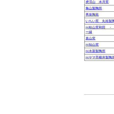
虎渓山 水月窯
角山製陶所
秀泉陶苑
いちい窯 丸桂製
㈲桂山窯和田 ・
ー縁
真山窯
㈲知山窯
㈲水新製陶所
㈲ヤマ亮横井製陶