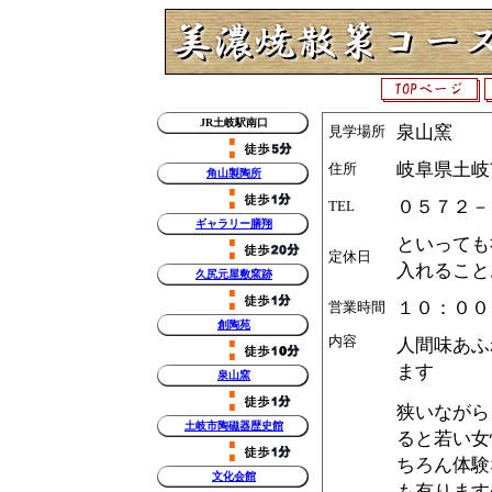
JR土岐駅南口
泉山窯
見学場所
岐阜県土岐
住所
角山製陶所
０５７２－
TEL
ギャラリー膳翔
といっても
定休日
入れること
久尻元屋敷窯跡
１０：００
営業時間
創陶苑
内容
人間味あふ
ます
泉山窯
狭いながら
土岐市陶磁器歴史館
ると若い
ちろん体験
文化会館
も有ります