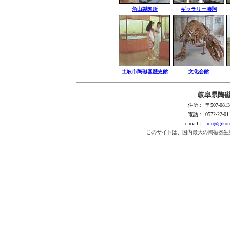
角山製陶所
ギャラリー膳翔
土岐市陶磁器歴史館
文化会館
岐阜県陶
住所：
〒507-0
電話：
0572-22-01
e-mail：
info@gikore
このサイトは、国内最大の陶磁器生