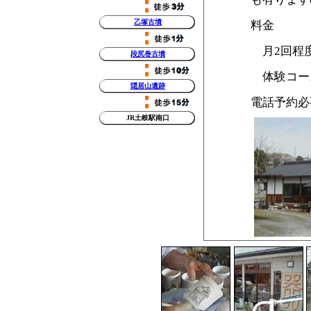
乙塚古墳
料金
月2回程
段尻巻古墳
体験コー
隠
居山遺跡
電話予約必
JR土岐駅南口