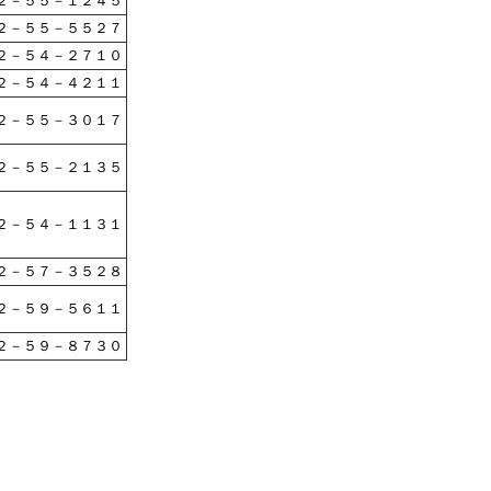
２－５５－１２４５
２－５５－５５２７
２－５４－２７１０
２－５４－４２１１
２－５５－３０１７
２－５５－２１３５
２－５４－１１３１
２－５７－３５２８
２－５９－５６１１
２－５９－８７３０