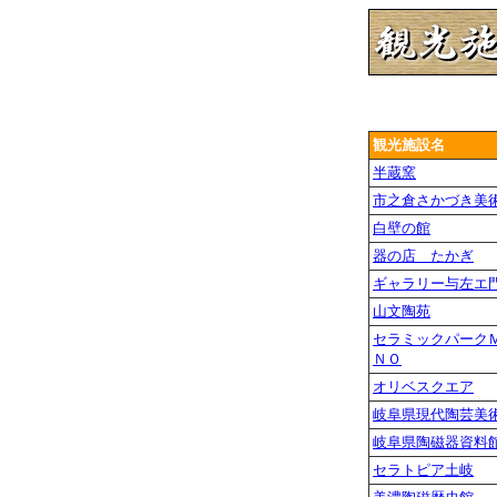
観光施設名
半蔵窯
市之倉さかづき美
白壁の館
器の店 たかぎ
ギャラリー与左エ
山文陶苑
セラミックパーク
ＮＯ
オリベスクエア
岐阜県現代陶芸美
岐阜県陶磁器資料
セラトピア土岐