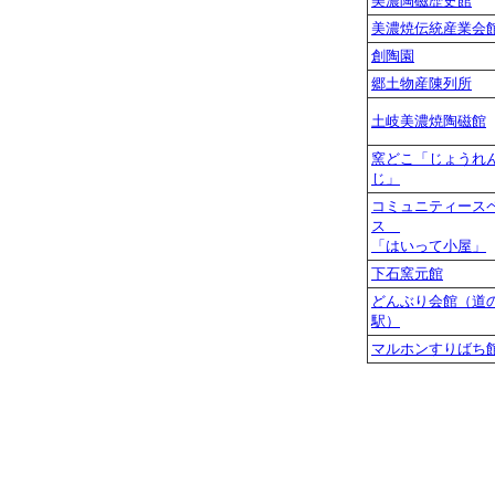
美濃陶磁歴史館
美濃焼伝統産業会
創陶園
郷土物産陳列所
土岐美濃焼陶磁館
窯どこ「じょうれ
じ」
コミュニティース
ス
「はいって小屋」
下石窯元館
どんぶり会館（道
駅）
マルホンすりばち