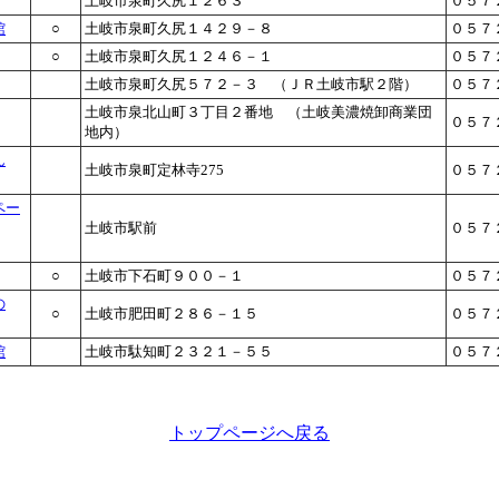
土岐市泉町久尻１２６３
０５７
館
○
土岐市泉町久尻１４２９－８
０５７
○
土岐市泉町久尻１２４６－１
０５７
土岐市泉町久尻５７２－３ （ＪＲ土岐市駅２階）
０５７
土岐市泉北山町３丁目２番地 （土岐美濃焼卸商業団
０５７
地内）
ん
土岐市泉町定林寺275
０５７
ペー
土岐市駅前
０５７
○
土岐市下石町９００－１
０５７
の
○
土岐市肥田町２８６－１５
０５７
館
土岐市駄知町２３２１－５５
０５７
トップページへ戻る